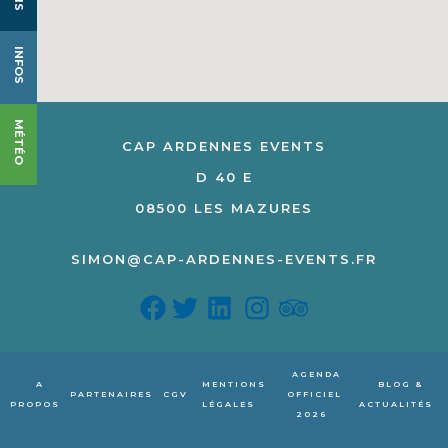
INFOS
MÉTÉO
CAP ARDENNES EVENTS
D 40 E
08500 LES MAZURES
SIMON@CAP-ARDENNES-EVENTS.FR
AGENDA
A
MENTIONS
BLOG &
PARTENAIRES
CGV
OFFICIEL
PROPOS
LÉGALES
ACTUALITÉS
2026