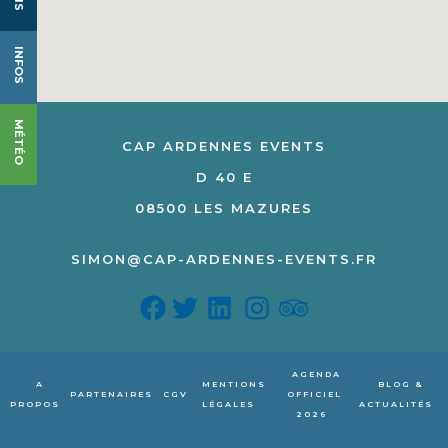
INFOS
MÉTÉO
CAP ARDENNES EVENTS
D 40 E
08500 LES MAZURES
SIMON@CAP-ARDENNES-EVENTS.FR
AGENDA
A
MENTIONS
BLOG &
PARTENAIRES
CGV
OFFICIEL
PROPOS
LÉGALES
ACTUALITÉS
2026