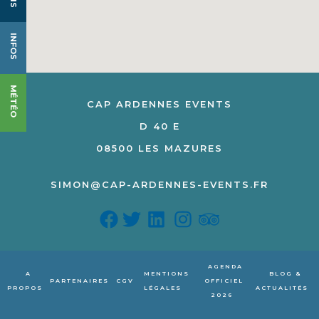
INFOS
MÉTÉO
CAP ARDENNES EVENTS
D 40 E
08500 LES MAZURES
SIMON@CAP-ARDENNES-EVENTS.FR
AGENDA
A
MENTIONS
BLOG &
PARTENAIRES
CGV
OFFICIEL
PROPOS
LÉGALES
ACTUALITÉS
2026