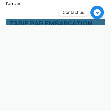
l’arrivée.
Contact us
TARIF PAR EMBARCATION
CHILIBOAT OU SHARK ( 1
PERSONNE) :
1/2 h :
12 €
/ 1 h :
20 €
/ 2 h :
28 €
TARIF PAR EMBARCATION
TANDEM :
1/2 h :
24 €
/ 1 h :
40 €
Pour des raisons techniques, l’activité est
limitée aux personnes de plus de 1 min 30 s
de taille et moins de 110 kg.