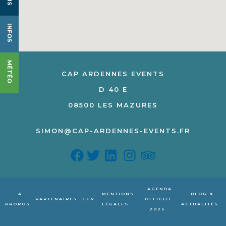
INFOS
MÉTÉO
CAP ARDENNES EVENTS
D 40 E
08500 LES MAZURES
SIMON@CAP-ARDENNES-EVENTS.FR
AGENDA
A
MENTIONS
BLOG &
PARTENAIRES
CGV
OFFICIEL
PROPOS
LÉGALES
ACTUALITÉS
2026