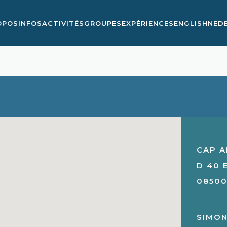
OPOS
INFOS
ACTIVITÉS
GROUPES
EXPÉRIENCES
ENGLISH
NED
CAP A
D 40 
08500
SIMO